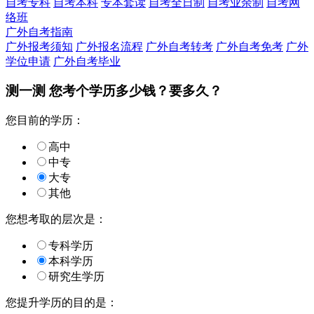
自考专科
自考本科
专本套读
自考全日制
自考业余制
自考网
络班
广外自考指南
广外报考须知
广外报名流程
广外自考转考
广外自考免考
广外
学位申请
广外自考毕业
测一测 您
考个学历
多少钱？要多久？
您目前的学历：
高中
中专
大专
其他
您想考取的层次是：
专科学历
本科学历
研究生学历
您提升学历的目的是：