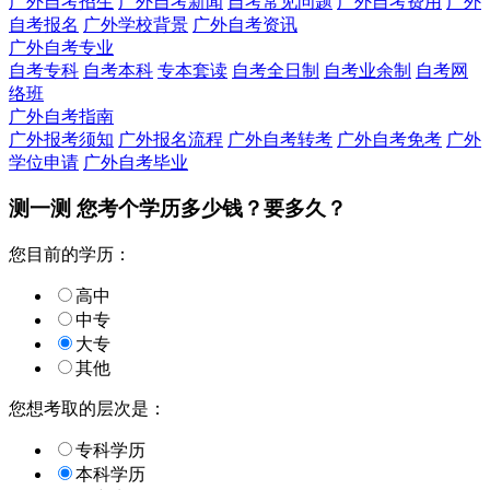
广外自考招生
广外自考新闻
自考常见问题
广外自考费用
广外
自考报名
广外学校背景
广外自考资讯
广外自考专业
自考专科
自考本科
专本套读
自考全日制
自考业余制
自考网
络班
广外自考指南
广外报考须知
广外报名流程
广外自考转考
广外自考免考
广外
学位申请
广外自考毕业
测一测 您
考个学历
多少钱？要多久？
您目前的学历：
高中
中专
大专
其他
您想考取的层次是：
专科学历
本科学历