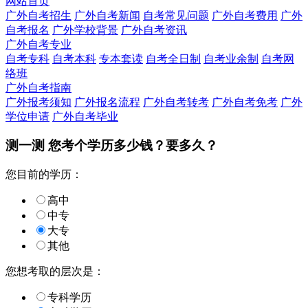
网站首页
广外自考招生
广外自考新闻
自考常见问题
广外自考费用
广外
自考报名
广外学校背景
广外自考资讯
广外自考专业
自考专科
自考本科
专本套读
自考全日制
自考业余制
自考网
络班
广外自考指南
广外报考须知
广外报名流程
广外自考转考
广外自考免考
广外
学位申请
广外自考毕业
测一测 您
考个学历
多少钱？要多久？
您目前的学历：
高中
中专
大专
其他
您想考取的层次是：
专科学历