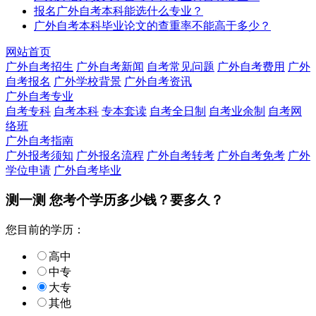
报名广外自考本科能选什么专业？
广外自考本科毕业论文的查重率不能高于多少？
网站首页
广外自考招生
广外自考新闻
自考常见问题
广外自考费用
广外
自考报名
广外学校背景
广外自考资讯
广外自考专业
自考专科
自考本科
专本套读
自考全日制
自考业余制
自考网
络班
广外自考指南
广外报考须知
广外报名流程
广外自考转考
广外自考免考
广外
学位申请
广外自考毕业
测一测 您
考个学历
多少钱？要多久？
您目前的学历：
高中
中专
大专
其他