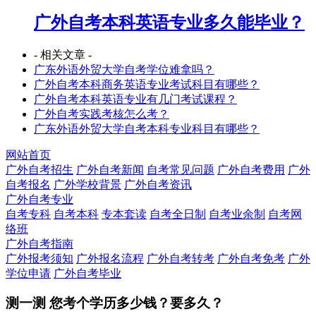
广外自考本科英语专业多久能毕业？
- 相关文章 -
广东外语外贸大学自考学位难拿吗？
广外自考本科商务英语专业考试科目有哪些？
广外自考本科英语专业有几门考试课程？
广外自考实践考核怎么考？
广东外语外贸大学自考本科专业科目有哪些？
网站首页
广外自考招生
广外自考新闻
自考常见问题
广外自考费用
广外
自考报名
广外学校背景
广外自考资讯
广外自考专业
自考专科
自考本科
专本套读
自考全日制
自考业余制
自考网
络班
广外自考指南
广外报考须知
广外报名流程
广外自考转考
广外自考免考
广外
学位申请
广外自考毕业
测一测 您
考个学历
多少钱？要多久？