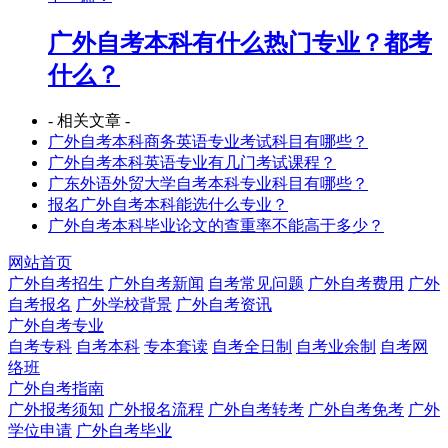
广外自考本科有什么热门专业？都考
什么？
- 相关文章 -
广外自考本科商务英语专业考试科目有哪些？
广外自考本科英语专业有几门考试课程？
广东外语外贸大学自考本科专业科目有哪些？
报名广外自考本科能选什么专业？
广外自考本科毕业论文的查重率不能高于多少？
网站首页
广外自考招生
广外自考新闻
自考常见问题
广外自考费用
广外
自考报名
广外学校背景
广外自考资讯
广外自考专业
自考专科
自考本科
专本套读
自考全日制
自考业余制
自考网
络班
广外自考指南
广外报考须知
广外报名流程
广外自考转考
广外自考免考
广外
学位申请
广外自考毕业