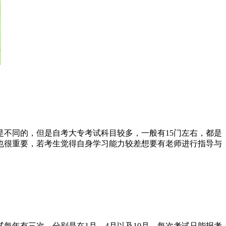
是不同的，但是自考大专考试科目较多，一般有
15
门左右，都是
也很重要，若考生觉得自身学习能力较差想要有老师进行指导与
试每年有三次，分别是在
1
月、
4
月以及
10
月，每次考试只能报考