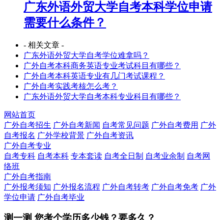
广东外语外贸大学自考本科学位申请
需要什么条件？
- 相关文章 -
广东外语外贸大学自考学位难拿吗？
广外自考本科商务英语专业考试科目有哪些？
广外自考本科英语专业有几门考试课程？
广外自考实践考核怎么考？
广东外语外贸大学自考本科专业科目有哪些？
网站首页
广外自考招生
广外自考新闻
自考常见问题
广外自考费用
广外
自考报名
广外学校背景
广外自考资讯
广外自考专业
自考专科
自考本科
专本套读
自考全日制
自考业余制
自考网
络班
广外自考指南
广外报考须知
广外报名流程
广外自考转考
广外自考免考
广外
学位申请
广外自考毕业
测一测 您
考个学历
多少钱？要多久？