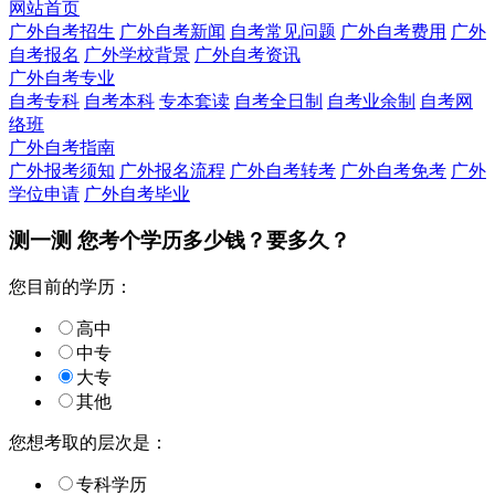
网站首页
广外自考招生
广外自考新闻
自考常见问题
广外自考费用
广外
自考报名
广外学校背景
广外自考资讯
广外自考专业
自考专科
自考本科
专本套读
自考全日制
自考业余制
自考网
络班
广外自考指南
广外报考须知
广外报名流程
广外自考转考
广外自考免考
广外
学位申请
广外自考毕业
测一测 您
考个学历
多少钱？要多久？
您目前的学历：
高中
中专
大专
其他
您想考取的层次是：
专科学历