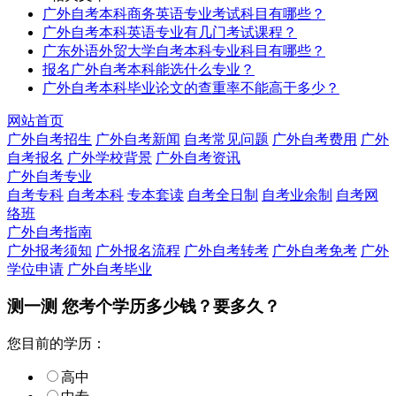
广外自考本科商务英语专业考试科目有哪些？
广外自考本科英语专业有几门考试课程？
广东外语外贸大学自考本科专业科目有哪些？
报名广外自考本科能选什么专业？
广外自考本科毕业论文的查重率不能高于多少？
网站首页
广外自考招生
广外自考新闻
自考常见问题
广外自考费用
广外
自考报名
广外学校背景
广外自考资讯
广外自考专业
自考专科
自考本科
专本套读
自考全日制
自考业余制
自考网
络班
广外自考指南
广外报考须知
广外报名流程
广外自考转考
广外自考免考
广外
学位申请
广外自考毕业
测一测 您
考个学历
多少钱？要多久？
您目前的学历：
高中