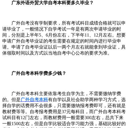
广东外语外贸大学自考本科要多久毕业？
广外
自考没有学制要求，所有考试科目成绩合格就可以申
请毕业了，一般情况下自学考试一年是有两次申请毕业的时
间，分别是上半年
5
、
6
月份左右，下半年
11
、
12
月左右。想要
申请
广外
自考毕业证的考生需要在规定的时间内进行毕业申
请。申请了自考毕业证以后一两个月左右就能拿到毕业证，具
体领取时间以及方式以当地自考
中心
公布的要求为准。
广外自考本科学费多少钱？
广外自考本科主要依靠考生自学为主，不需要缴纳学费
的。但是
广外自考本科
有自学以及社会助学两种学习方式，选
择自学的话费用不会很多，只需要缴纳报考费即可，还有就是
教材费等等。自考报考费用是
37
元每科目，而广外自考本科考
试科目有
12
门左右，而教材费用一般需要
300
左右，总共下来
一般
1500
左右，但是自学比较适合学习能力强，基础比较好的