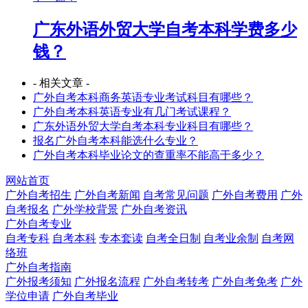
广东外语外贸大学自考本科学费多少
钱？
- 相关文章 -
广外自考本科商务英语专业考试科目有哪些？
广外自考本科英语专业有几门考试课程？
广东外语外贸大学自考本科专业科目有哪些？
报名广外自考本科能选什么专业？
广外自考本科毕业论文的查重率不能高于多少？
网站首页
广外自考招生
广外自考新闻
自考常见问题
广外自考费用
广外
自考报名
广外学校背景
广外自考资讯
广外自考专业
自考专科
自考本科
专本套读
自考全日制
自考业余制
自考网
络班
广外自考指南
广外报考须知
广外报名流程
广外自考转考
广外自考免考
广外
学位申请
广外自考毕业