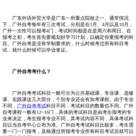
广东外语外贸大学是广东一所重点院校之一。通常情况
下，广外自考每年有三次考试，分别是在
1
月、
4
月以及
10
月，
广外一次性可以报考
4
门，考试时间都是在是周六和周日。在
报考之初，考生首先要规划好学习计划，以确定你要报考的科
目。广外自考是没有学制要求的，什么时候考过所有科目考
试，就什么时候可以毕业拿证。
广外自考考什么？
广外自考
考试
科
目一般可分为公共基础课、专业课、选修
课、实践课这几大部分，个别专业还会有加考课程。由于专业
不同，
广外自考
考试
科目不同，考试科目的数量也不同。
广外
自考
课程一般有
12~16
门，具体的考试科目是由考生报考的专
业来决定，考生报考专业不同，其考试内容不同，具体考试科
目以当
自考中心
公布为准。
广外自考考试科目比较多，考生需
要一门一门报考，及格通过所报考专业所有科目考试后就可以