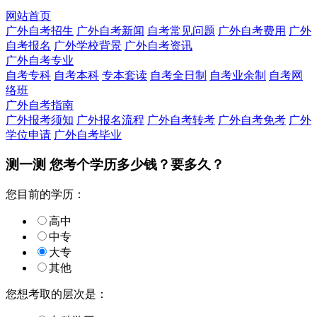
网站首页
广外自考招生
广外自考新闻
自考常见问题
广外自考费用
广外
自考报名
广外学校背景
广外自考资讯
广外自考专业
自考专科
自考本科
专本套读
自考全日制
自考业余制
自考网
络班
广外自考指南
广外报考须知
广外报名流程
广外自考转考
广外自考免考
广外
学位申请
广外自考毕业
测一测 您
考个学历
多少钱？要多久？
您目前的学历：
高中
中专
大专
其他
您想考取的层次是：