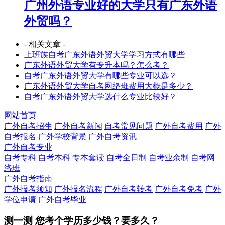
广州外语专业好的大学只有广东外语
外贸吗？
- 相关文章 -
上班族自考广东外语外贸大学学习方式有哪些
广东外语外贸大学有专升本吗？怎么考？
自考广东外语外贸大学有哪些专业可以选？
广东外语外贸大学自考网络班费用大概是多少？
自考广东外语外贸大学选什么专业比较好？
网站首页
广外自考招生
广外自考新闻
自考常见问题
广外自考费用
广外
自考报名
广外学校背景
广外自考资讯
广外自考专业
自考专科
自考本科
专本套读
自考全日制
自考业余制
自考网
络班
广外自考指南
广外报考须知
广外报名流程
广外自考转考
广外自考免考
广外
学位申请
广外自考毕业
测一测 您
考个学历
多少钱？要多久？