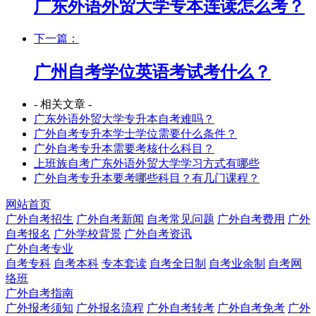
广东外语外贸大学专本连读怎么考？
下一篇：
广州自考学位英语考试考什么？
- 相关文章 -
广东外语外贸大学专升本自考难吗？
广外自考专升本学士学位需要什么条件？
广外自考专升本需要考核什么科目？
上班族自考广东外语外贸大学学习方式有哪些
广外自考专升本要考哪些科目？有几门课程？
网站首页
广外自考招生
广外自考新闻
自考常见问题
广外自考费用
广外
自考报名
广外学校背景
广外自考资讯
广外自考专业
自考专科
自考本科
专本套读
自考全日制
自考业余制
自考网
络班
广外自考指南
广外报考须知
广外报名流程
广外自考转考
广外自考免考
广外