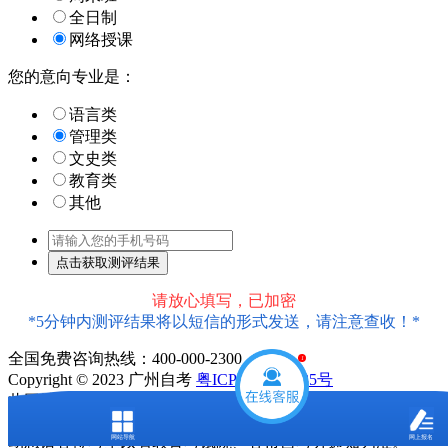
全日制
网络授课
您的意向专业是：
语言类
管理类
文史类
教育类
其他
请放心填写，已加密
*5分钟内测评结果将以短信的形式发送，请注意查收！*
全国免费咨询热线：400-000-2300
1
Copyright © 2023 广州自考
粤ICP备18016435号
此网站信息属于广州市天河区大牛教育培训中心有限公司
声明：本站为广东自学考试民间交流网站，近期广东自学考试
网站导航
网上报名
动态请各位考生以省教育考试院、各市自考办通知为准。