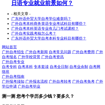
日语专业就业前景如何？
- 相关文章 -
广东外语外贸大学自考学位难拿吗？
广外自考本科商务英语专业考试科目有哪些？
广外自考本科英语专业有几门考试课程？
广外自考实践考核怎么考？
广东外语外贸大学自考本科专业科目有哪些？
网站首页
广外自考招生
广外自考新闻
自考常见问题
广外自考费用
广外
自考报名
广外学校背景
广外自考资讯
广外自考专业
自考专科
自考本科
专本套读
自考全日制
自考业余制
自考网
络班
广外自考指南
广外报考须知
广外报名流程
广外自考转考
广外自考免考
广外
学位申请
广外自考毕业
测一测 您
考个学历
多少钱？要多久？