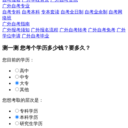
广外自考专业
自考专科
自考本科
专本套读
自考全日制
自考业余制
自考网
络班
广外自考指南
广外报考须知
广外报名流程
广外自考转考
广外自考免考
广外
学位申请
广外自考毕业
测一测 您
考个学历
多少钱？要多久？
您目前的学历：
高中
中专
大专
其他
您想考取的层次是：
专科学历
本科学历
研究生学历