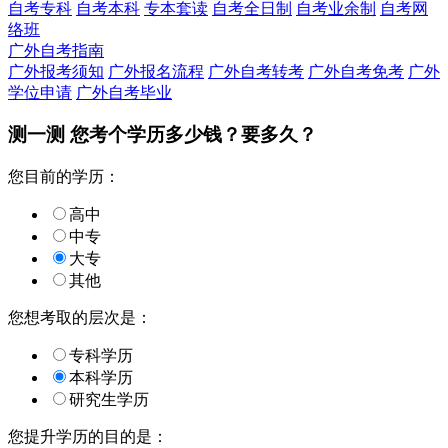
自考专科
自考本科
专本套读
自考全日制
自考业余制
自考网
络班
广外自考指南
广外报考须知
广外报名流程
广外自考转考
广外自考免考
广外
学位申请
广外自考毕业
测一测 您
考个学历
多少钱？要多久？
您目前的学历：
高中
中专
大专
其他
您想考取的层次是：
专科学历
本科学历
研究生学历
您提升学历的目的是：