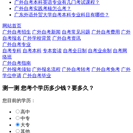
广外自考本科英语专业有几门考试课程？
广外自考实践考核怎么考？
广东外语外贸大学自考本科专业科目有哪些？
网站首页
广外自考招生
广外自考新闻
自考常见问题
广外自考费用
广外
自考报名
广外学校背景
广外自考资讯
广外自考专业
自考专科
自考本科
专本套读
自考全日制
自考业余制
自考网
络班
广外自考指南
广外报考须知
广外报名流程
广外自考转考
广外自考免考
广外
学位申请
广外自考毕业
测一测 您
考个学历
多少钱？要多久？
您目前的学历：
高中
中专
大专
其他