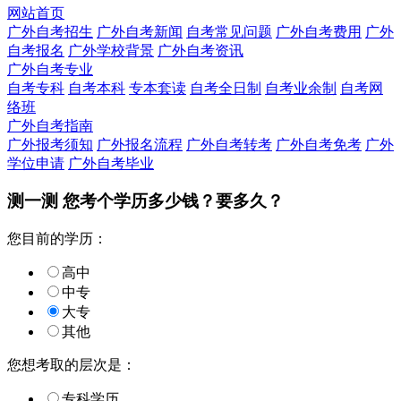
网站首页
广外自考招生
广外自考新闻
自考常见问题
广外自考费用
广外
自考报名
广外学校背景
广外自考资讯
广外自考专业
自考专科
自考本科
专本套读
自考全日制
自考业余制
自考网
络班
广外自考指南
广外报考须知
广外报名流程
广外自考转考
广外自考免考
广外
学位申请
广外自考毕业
测一测 您
考个学历
多少钱？要多久？
您目前的学历：
高中
中专
大专
其他
您想考取的层次是：
专科学历