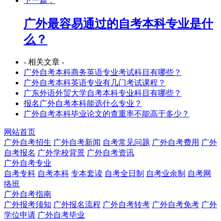
下一篇：
广外最容易通过的自考本科专业是什
么？
- 相关文章 -
广外自考本科商务英语专业考试科目有哪些？
广外自考本科英语专业有几门考试课程？
广东外语外贸大学自考本科专业科目有哪些？
报名广外自考本科能选什么专业？
广外自考本科毕业论文的查重率不能高于多少？
网站首页
广外自考招生
广外自考新闻
自考常见问题
广外自考费用
广外
自考报名
广外学校背景
广外自考资讯
广外自考专业
自考专科
自考本科
专本套读
自考全日制
自考业余制
自考网
络班
广外自考指南
广外报考须知
广外报名流程
广外自考转考
广外自考免考
广外
学位申请
广外自考毕业