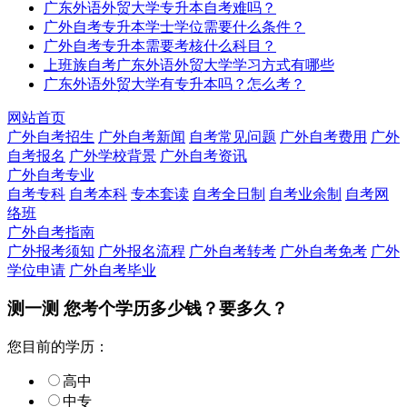
广东外语外贸大学专升本自考难吗？
广外自考专升本学士学位需要什么条件？
广外自考专升本需要考核什么科目？
上班族自考广东外语外贸大学学习方式有哪些
广东外语外贸大学有专升本吗？怎么考？
网站首页
广外自考招生
广外自考新闻
自考常见问题
广外自考费用
广外
自考报名
广外学校背景
广外自考资讯
广外自考专业
自考专科
自考本科
专本套读
自考全日制
自考业余制
自考网
络班
广外自考指南
广外报考须知
广外报名流程
广外自考转考
广外自考免考
广外
学位申请
广外自考毕业
测一测 您
考个学历
多少钱？要多久？
您目前的学历：
高中
中专