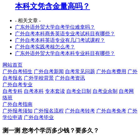
本科文凭含金量高吗？
- 相关文章 -
广东外语外贸大学自考学位难拿吗？
广外自考本科商务英语专业考试科目有哪些？
广外自考本科英语专业有几门考试课程？
广外自考实践考核怎么考？
广东外语外贸大学自考本科专业科目有哪些？
网站首页
广外自考招生
广外自考新闻
自考常见问题
广外自考费用
广外
自考报名
广外学校背景
广外自考资讯
广外自考专业
自考专科
自考本科
专本套读
自考全日制
自考业余制
自考网
络班
广外自考指南
广外报考须知
广外报名流程
广外自考转考
广外自考免考
广外
学位申请
广外自考毕业
测一测 您
考个学历
多少钱？要多久？