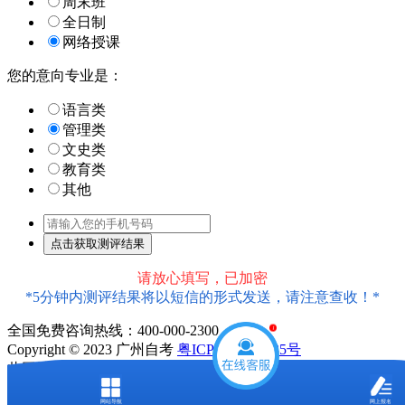
周末班
全日制
网络授课
您的意向专业是：
语言类
管理类
文史类
教育类
其他
请放心填写，已加密
*5分钟内测评结果将以短信的形式发送，请注意查收！*
全国免费咨询热线：400-000-2300
1
Copyright © 2023 广州自考
粤ICP备18016435号
此网站信息属于广州市天河区大牛教育培训中心有限公司
声明：本站为广东自学考试民间交流网站，近期广东自学考试
网站导航
网上报名