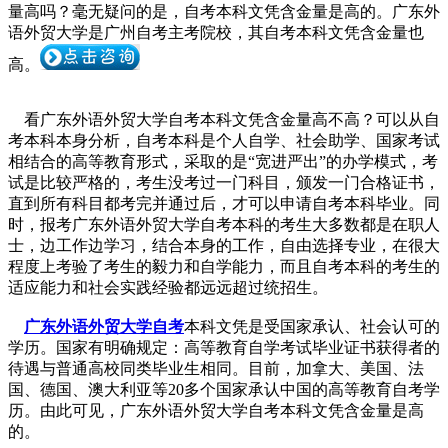
量高吗？毫无疑问的是，自考本科文凭含金量是高的。广东
外
语外贸大学是广州自考主考院校，其自考本科文凭含金量也
高。
看广东外语外贸大学自考本科文凭含金量高不高？可以从自
考本科本身分析，自考本科是
个人自学
、社会助学、国家考试
相结合的高等教育形式，采取的是
“宽进严出”
的办学模式，考
试是比较严格的
，考生没考过一门科目，颁发一门合格证书，
直到所有科目都考完并通过后，才可以申请自考本科毕业
。
同
时，报考广东外语外贸大学自考本科的考生大多数都是在职人
士，边工作边学习，结合本身的工作
，自由选择专业，在很大
程度上考验了考生的毅力和自学能力，而且自考本科的考生的
适应能力和社会
实践经验都远远超过统招生。
广东外语外贸大学自考
本科文凭是受国家承认、社会认可的
学历。
国家有明确规定：高等教育自学
考试毕业证书获得者的
待遇与普通高校同类毕业生相同。
目前，加拿大、美国、法
国、德国、澳大利亚
等20多个国家承认中国的高等教育自考学
历。由此可见，广东外语外贸大学自考本科文凭含金量是高
的
。