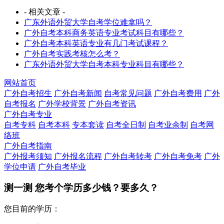
- 相关文章 -
广东外语外贸大学自考学位难拿吗？
广外自考本科商务英语专业考试科目有哪些？
广外自考本科英语专业有几门考试课程？
广外自考实践考核怎么考？
广东外语外贸大学自考本科专业科目有哪些？
网站首页
广外自考招生
广外自考新闻
自考常见问题
广外自考费用
广外
自考报名
广外学校背景
广外自考资讯
广外自考专业
自考专科
自考本科
专本套读
自考全日制
自考业余制
自考网
络班
广外自考指南
广外报考须知
广外报名流程
广外自考转考
广外自考免考
广外
学位申请
广外自考毕业
测一测 您
考个学历
多少钱？要多久？
您目前的学历：